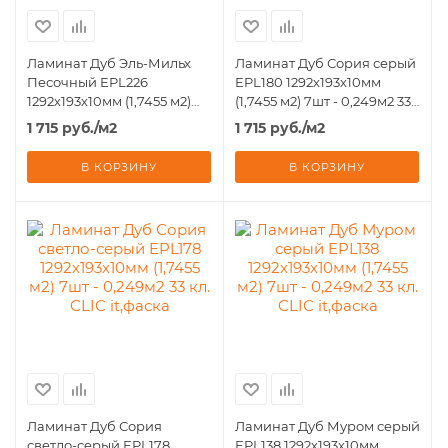
Ламинат Дуб Эль-Мильх
Ламинат Дуб Сория серый
Песочный EPL226
EPL180 1292х193х10мм
1292х193х10мм (1,7455 м2)
(1,7455 м2) 7шт - 0,249м2 33
7шт - 0,249м2 33 кл. CLIC
кл. CLIC it,фаска
1 715
руб.
/м2
1 715
руб.
/м2
it,фаска
В КОРЗИНУ
В КОРЗИНУ
Ламинат Дуб Сория
Ламинат Дуб Муром серый
светло-серый EPL178
EPL138 1292х193х10мм