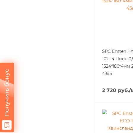
SPC Ensten H
102-14 Пион 0
1524*180*4мм 
Получить бонус
43кл
2 720
руб.
/