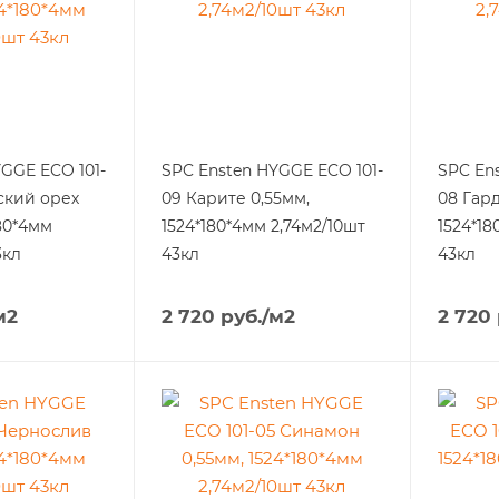
GGE ECO 101-
SPC Ensten HYGGE ECO 101-
SPC En
ский орех
09 Карите 0,55мм,
08 Гар
180*4мм
1524*180*4мм 2,74м2/10шт
1524*18
3кл
43кл
43кл
м2
2 720
руб.
/м2
2 720