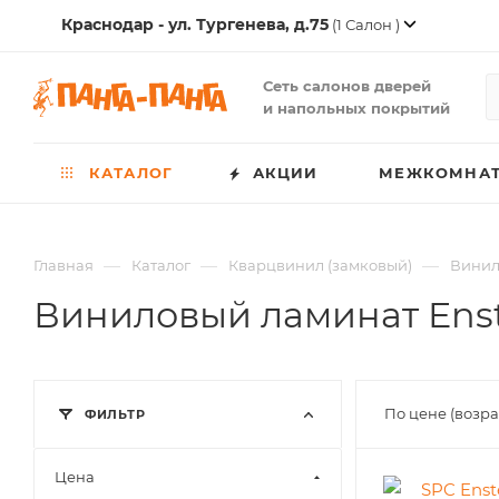
Краснодар - ул. Тургенева, д.75
(1 Салон )
Сеть салонов дверей
и напольных покрытий
КАТАЛОГ
АКЦИИ
МЕЖКОМНАТ
—
—
—
Главная
Каталог
Кварцвинил (замковый)
Винил
Виниловый ламинат Ens
По цене (возр
ФИЛЬТР
Цена