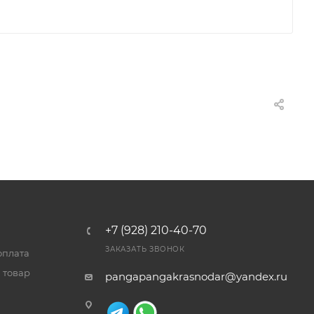
+7 (928) 210-40-70
ЗАКАЗАТЬ ЗВОНОК
оплата
 товар
pangapangakrasnodar@yandex.ru