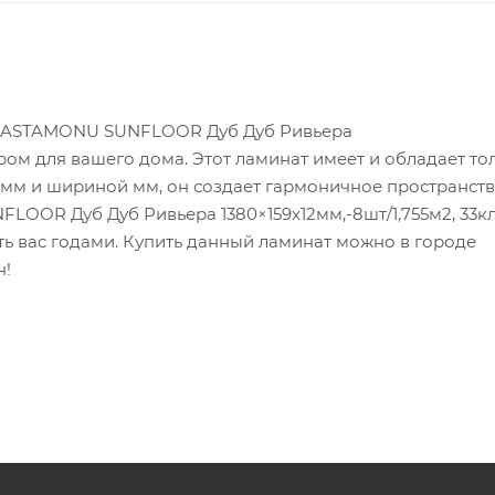
т KASTAMONU SUNFLOOR Дуб Дуб Ривьера
ором для вашего дома. Этот ламинат имеет и обладает то
 мм и шириной мм, он создает гармоничное пространств
OOR Дуб Дуб Ривьера 1380×159х12мм,-8шт/1,755м2, 33кл
ть вас годами. Купить данный ламинат можно в городе
н!