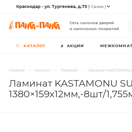
Краснодар - ул. Тургенева, д.75
(1 Салон )
Сеть салонов дверей
и напольных покрытий
КАТАЛОГ
АКЦИИ
МЕЖКОМНАТ
—
—
—
Главная
Каталог
Ламинат
Ламинат KASTAMONU S
Ламинат KASTAMONU SU
1380×159х12мм,-8шт/1,755