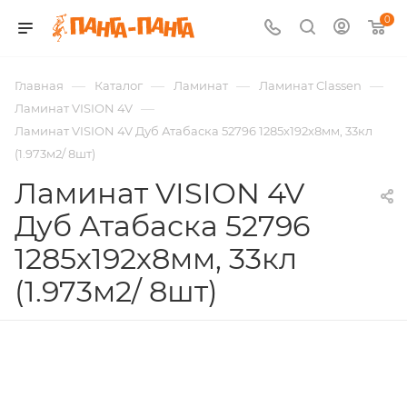
0
—
—
—
—
Главная
Каталог
Ламинат
Ламинат Classen
—
Ламинат VISION 4V
Ламинат VISION 4V Дуб Атабаска 52796 1285х192х8мм, 33кл
(1.973м2/ 8шт)
Ламинат VISION 4V
Дуб Атабаска 52796
1285х192х8мм, 33кл
(1.973м2/ 8шт)