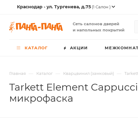
Краснодар - ул. Тургенева, д.75
(1 Салон )
Сеть салонов дверей
и напольных покрытий
КАТАЛОГ
АКЦИИ
МЕЖКОМНАТ
—
—
—
Главная
Каталог
Кварцвинил (замковый)
Tarket
Tarkett Element Cappucci
микрофаска